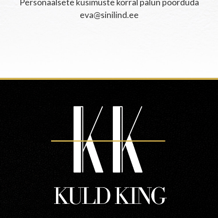
Personaalsete küsimuste korral palun pöörduda
eva@sinilind.ee