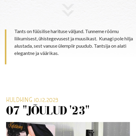
Tants on füüsilise harituse väljund. Tunneme rõõmu
liikumisest, ühistegevusest ja muusikast. Kunagi pole hilja
alustada, sest vanuse ülempiir puudub. Tantsija on alati
elegantne ja väärikas.
KULDKING 10.12.2023
07 "JÕULUD '23"