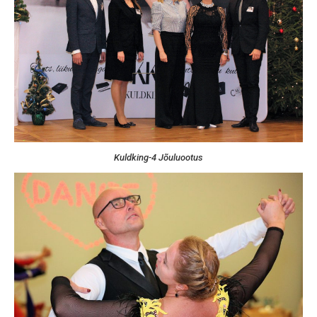
Kuldking-4 Jõuluootus