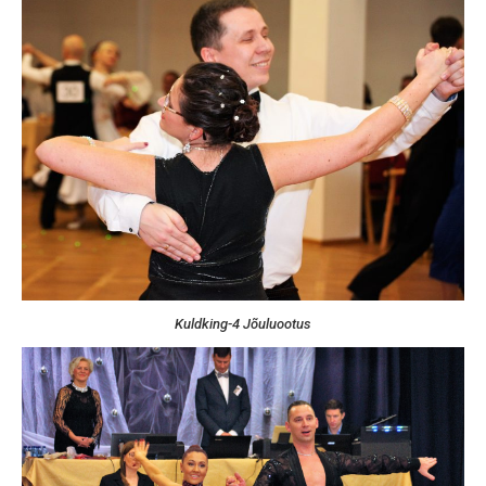
Kuldking-4 Jõuluootus