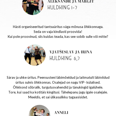
ALEKSANDR JA MARGIT
KULDKING 1-7
Hästi organiseeritud tantsuüritus väga mõnusa õhkkonnaga.
Seda on vaja kindlasti proovida!
Kui pole proovinud, siis kuidas teada, kas see sobib sulle või mitte?
VJATŠESLAV JA IRINA
KULDKING 6,7
Särav ja uhke üritus. Peensusteni läbimõeldud ja laitmatult läbiviidud
üritus sulnis õhkkonnas. Osalejad on nagu VIP- külalised.
Õhkkond sõbralik, turgutusvahendid ja tänukingid igalühele.
Tore, kui saad ka kotitäis kingitusi. Tähelepanu jagu igale osalejale.
Meeldis, et sai ülikasulikku tagaasisidet.
ANNELI