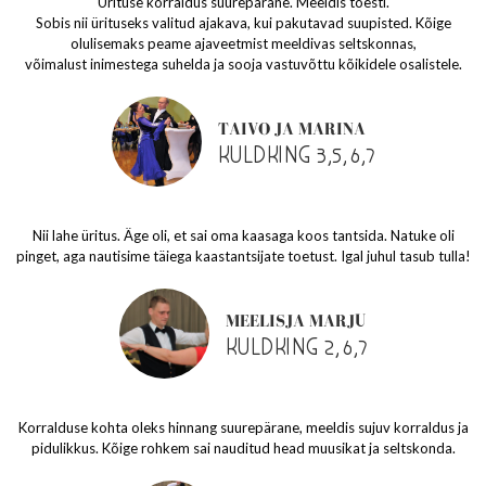
Ürituse korraldus suurepärane. Meeldis tõesti.
Sobis nii ürituseks valitud ajakava, kui pakutavad suupisted. Kõige
olulisemaks peame ajaveetmist meeldivas seltskonnas,
võimalust inimestega suhelda ja sooja vastuvõttu kõikidele osalistele.
TAIVO JA MARINA
KULDKING 3,5,6,7
Nii lahe üritus. Äge oli, et sai oma kaasaga koos tantsida. Natuke oli
pinget, aga nautisime täiega kaastantsijate toetust. Igal juhul tasub tulla!
MEELISJA MARJU
KULDKING 2,6,7
Korralduse kohta oleks hinnang suurepärane, meeldis sujuv korraldus ja
pidulikkus. Kõige rohkem sai nauditud head muusikat ja seltskonda.