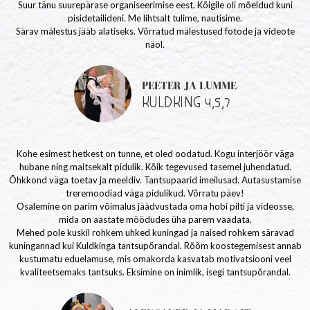
Suur tänu suurepärase organiseerimise eest. Kõigile oli mõeldud kuni
pisidetailideni. Me lihtsalt tulime, nautisime.
Särav mälestus jääb alatiseks. Võrratud mälestused fotode ja videote
näol.
PEETER JA LUMME
KULDKING 4,5,7
Kohe esimest hetkest on tunne, et oled oodatud. Kogu interjöör väga
hubane ning maitsekalt pidulik. Kõik tegevused tasemel juhendatud.
Õhkkond väga toetav ja meeldiv. Tantsupaarid imeilusad. Autasustamise
treremoodiad väga pidulikud. Võrratu päev!
Osalemine on parim võimalus jäädvustada oma hobi pilti ja videosse,
mida on aastate möödudes üha parem vaadata.
Mehed pole kuskil rohkem uhked kuningad ja naised rohkem säravad
kuningannad kui Kuldkinga tantsupõrandal. Rõõm koostegemisest annab
kustumatu eduelamuse, mis omakorda kasvatab motivatsiooni veel
kvaliteetsemaks tantsuks. Eksimine on inimlik, isegi tantsupõrandal.