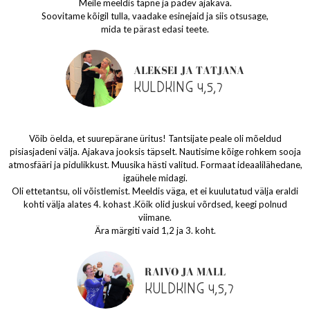
Meile meeldis täpne ja pädev ajakava.
Soovitame kõigil tulla, vaadake esinejaid ja siis otsusage,
mida te pärast edasi teete.
ALEKSEI JA TATJANA
KULDKING 4,5,7
Võib öelda, et suurepärane üritus! Tantsijate peale oli mõeldud
pisiasjadeni välja. Ajakava jooksis täpselt. Nautisime kõige rohkem sooja
atmosfääri ja pidulikkust. Muusika hästi valitud. Formaat ideaalilähedane,
igaühele midagi.
Oli ettetantsu, oli võistlemist. Meeldis väga, et ei kuulutatud välja eraldi
kohti välja alates 4. kohast .Köik olid juskui võrdsed, keegi polnud
viimane.
Ära märgiti vaid 1,2 ja 3. koht.
RAIVO JA MALL
KULDKING 4,5,7