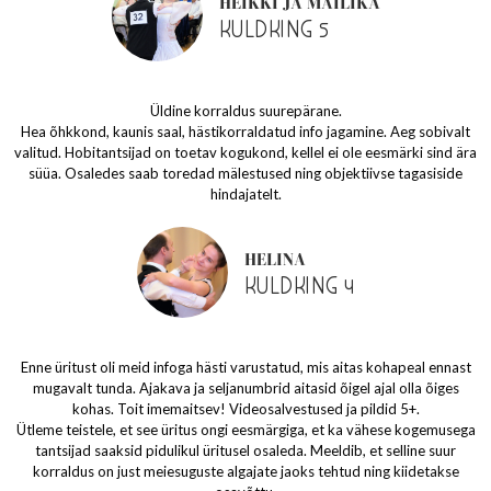
HEIKKI JA MAILIKA
KULDKING 5
Üldine korraldus suurepärane.
Hea õhkkond, kaunis saal, hästikorraldatud info jagamine. Aeg sobivalt
valitud. Hobitantsijad on toetav kogukond, kellel ei ole eesmärki sind ära
süüa. Osaledes saab toredad mälestused ning objektiivse tagasiside
hindajatelt.
HELINA
KULDKING 4
Enne üritust oli meid infoga hästi varustatud, mis aitas kohapeal ennast
mugavalt tunda. Ajakava ja seljanumbrid aitasid õigel ajal olla õiges
kohas. Toit imemaitsev! Videosalvestused ja pildid 5+.
Ütleme teistele, et see üritus ongi eesmärgiga, et ka vähese kogemusega
tantsijad saaksid pidulikul üritusel osaleda. Meeldib, et selline suur
korraldus on just meiesuguste algajate jaoks tehtud ning kiidetakse