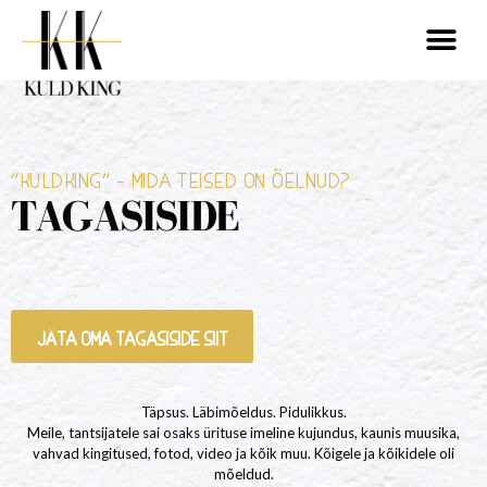
"KULDKING" - MIDA TEISED ON ÖELNUD?
TAGASISIDE
JÄTA OMA TAGASISIDE SIIT
Täpsus. Läbimõeldus. Pidulikkus.
Meile, tantsijatele sai osaks ürituse imeline kujundus, kaunis muusika,
vahvad kingitused, fotod, video ja kõik muu. Kõigele ja kõikidele oli
mõeldud.