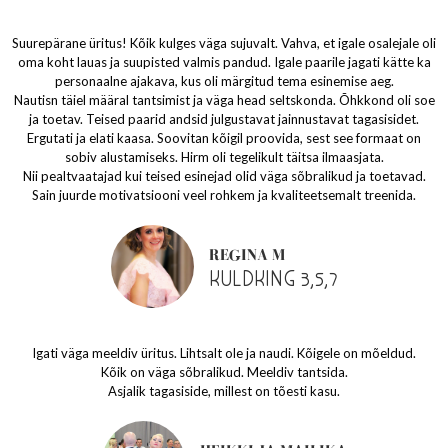
Suurepärane üritus! Kõik kulges väga sujuvalt. Vahva, et igale osalejale oli
oma koht lauas ja suupisted valmis pandud. Igale paarile jagati kätte ka
personaalne ajakava, kus oli märgitud tema esinemise aeg.
Nautisn täiel määral tantsimist ja väga head seltskonda. Õhkkond oli soe
ja toetav. Teised paarid andsid julgustavat jainnustavat tagasisidet.
Ergutati ja elati kaasa. Soovitan kõigil proovida, sest see formaat on
sobiv alustamiseks. Hirm oli tegelikult täitsa ilmaasjata.
Nii pealtvaatajad kui teised esinejad olid väga sõbralikud ja toetavad.
Sain juurde motivatsiooni veel rohkem ja kvaliteetsemalt treenida.
REGINA M
KULDKING 3,5,7
Igati väga meeldiv üritus. Lihtsalt ole ja naudi. Kõigele on mõeldud.
Kõik on väga sõbralikud. Meeldiv tantsida.
Asjalik tagasiside, millest on tõesti kasu.