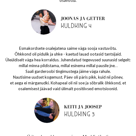
osavõttu.
JOONAS JA GETTER
KULDKING 4
Esmakordsete osalejatena saime väga sooja vastuvõtu.
Õhkkond oli pidulik ja uhke - kaetud lauad ootasid tantsijaid.
Üleüldiselt väga hea korraldus. Juhendatud tegevused suunasid selgelt:
millal minna pildistama, millal esinema millal pausile jne. .
Saali garderoobi tingimustega jäime väga rahule.
Nautisime uudset kogemust. Päev oli päris pikk, kuid nii põnev,
et aega ei märganudki. Kohapeal oli nii soe ja sõbralik õhkkond, et
osalemisest jäävad vaid ülimalt positiivsed emotsioonid.
KEITI JA JOOSEP
KULDKING 3