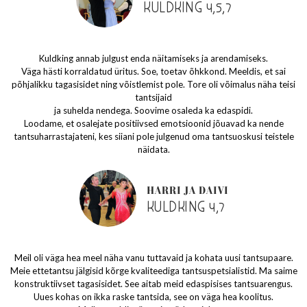
KULDKING 4,5,7
Kuldking annab julgust enda näitamiseks ja arendamiseks.
Väga hästi korraldatud üritus. Soe, toetav õhkkond. Meeldis, et sai
põhjalikku tagasisidet ning võistlemist pole. Tore oli võimalus näha teisi
tantsijaid
ja suhelda nendega. Soovime osaleda ka edaspidi.
Loodame, et osalejate positiivsed emotsioonid jõuavad ka nende
tantsuharrastajateni, kes siiani pole julgenud oma tantsuoskusi teistele
näidata.
HARRI JA DAIVI
KULDKING 4,7
Meil oli väga hea meel näha vanu tuttavaid ja kohata uusi tantsupaare.
Meie ettetantsu jälgisid kõrge kvaliteediga tantsuspetsialistid. Ma saime
konstruktiivset tagasisidet. See aitab meid edaspisises tantsuarengus.
Uues kohas on ikka raske tantsida, see on väga hea koolitus.